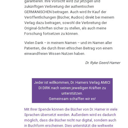
Ort
von
garantieren. Ihre Vorsicht wird zur jetzigen und
Nachdenken:
Biologische
Geburtstag
Kongresse:
zukünftigen Verbreitung der authentischen
Dr.
Verschiedenes
Naturgesetz
Grußwort
Knochenkrebs
....
Alternative
GERMANISCHEN beitragen. Auch wird Ihr Kauf der
Hamer
Die
von
Veröffentlichungen (Bücher, Audios) direkt bei meinem
Erstes
Möglichkeiten...
2.
Leukämie
Verlag dazu beitragen, sowohl die Verbreitung der
Bedeutung
Dr.
Treffen
Biologische
Original-Schriften sicher zu stellen, als auch meine
der
Hamer
Richtigstellungen?
Leberkrebs
Forschung fortsetzen zu können.
Naturgesetz
Forschungen
Online
Habilitationsrede
Autorisierte
Vielen Dank – in meinem Namen – und im Namen aller
und
Programm
Lungenkrebs
3.
Patienten, die durch Ihren ethischen Beitrag von einem
Uni
Akademien?
Entdeckungen
Biologische
einwandfreien Wissen Nutzen haben.
Trnava
....
Lymphknoten
Dr.
Naturgesetz
Bin
Lehrmaterial
Dr. Ryke Geerd Hamer
Hamers
Interview
ich
Hodgkin/Non-
und
4.
mit
nun
Hodgkin
KREBS
Übungen
Biologische
Dr.
auch
Jeder ist willkommen, Dr. Hamers Verlag AMICI
IST
Naturgesetz
Magenkrebs
Hamer
ein
DI DIRK nach seinen jeweiligen Kräften zu
HEILBAR
unterstützen.
1998
Zweistein?
5.
Mesotheliom
Gemeinsam schaffen wir es!
Schicksale
Biologische
Walter
Ein
Multiple
Mit Ihrer Spende können die Bücher von Dr. Hamer in viele
Naturgesetz
Mendel
bißchen
Sprachen übersetzt werden. Außerdem wird es dadurch
Sklerose
über
Spaß
möglich, dass die Bücher nicht nur digital, sondern auch
NOMENKLATUR
in Buchform erscheinen. Dies unterstützt die weltweite
2026
Dr.
muss
Epilepsie