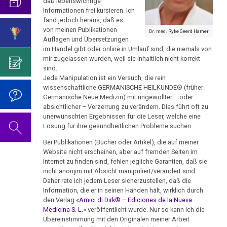
mich...
2019
daß lebenswichtige
ist
für
Abgrenzung
die
Informationen frei kursieren. Ich
Bulimie
Wissenschaft?
Report
fand jedoch heraus, daß es
von
Autorin
Im
Das
Das
München
von meinen Publikationen
Darmkrebs
Dr. med. Ryke Geerd Hamer
der
des
Sinne
Video
Vorsicht
Wojtyla-
Auflagen und Übersetzungen
Psycho-
Bildungsprogramms
von
zum
im Handel gibt oder online in Umlauf sind, die niemals von
Impfung
Prinzip
Telefon-
Rectum-
Onkologie
Dr.
Geburtstag
mir zugelassen wurden, weil sie inhaltlich nicht korrekt
Interview
Ca
....
sind.
Zum
Die
Hamer?
2022
für
Germanische
Jahre
Jede Manipulation ist ein Versuch, die rein
Nachdenken:
Hintergründe
Eierstock
NEWS
wissenschaftliche GERMANISCHE HEILKUNDE® (früher:
Heilkunde
1990
Redlichkeit
Dr.
Impfungen
der
Germanische Neue Medizin) mit ungewollter – oder
2010
-
und
Hamer's
Hautveränderungen
Anti-
absichtlicher – Verzerrung zu verändern. Dies führt oft zu
Verhaltenscode
2000
geistiges
Geburtstag
unerwünschten Ergebnissen für die Leser, welche eine
Hamer-
Gespräch
Neurodermitis
Lösung für ihre gesundheitlichen Probleme suchen.
Eigentum
2023
Biologische
Hetze
mit
....
Zum
Bei Publikationen (Bücher oder Artikel), die auf meiner
Harmonie
Dr.
Melanom
Jahre
Grundsätzliches...
Dr.
Nachdenken:
Festschrift
Website nicht erscheinen, aber auf fremden Seiten im
Hamer
2001
Hamer's
Internet zu finden sind, fehlen jegliche Garantien, daß sie
sog.
Die
für
Herz
2007
Dr.
-
Geburtstag
nicht anonym mit Absicht manipuliert/verändert sind.
Schulmedizin
fünf
Dr.
Hamer
Daher rate ich jedem Leser sicherzustellen, daß die
2017
2024
Hirntumoren
Biologischen
Hamer
Germanische
Information, die er in seinen Händen hält, wirklich durch
zu
Naturgesetze
zu
Heilkunde
den Verlag «
Amici di Dirk® – Ediciones de la Nueva
Treffen
religiösen
90.
Hodenkarzinom
Medicina S. L.
» veröffentlicht wurde. Nur so kann ich die
seinem
und
vor
Überzeugungen
Geburtstag
Übereinstimmung mit den Originalen meiner Arbeit
Zum
1.
80.
Rechtsstaat
Kehlkopf